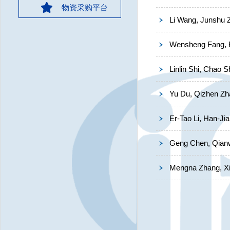
物资采购平台
Li Wang, Junshu Z
Wensheng Fang, Bi
Linlin Shi, Chao 
Yu Du, Qizhen Zha
Er-Tao Li, Han-Jia
Geng Chen, Qianw
Mengna Zhang, Xin