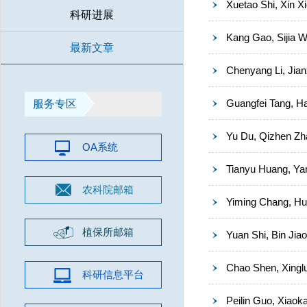
Xuetao Shi, Xin X
科研进展
Kang Gao, Sijia 
最新文章
Chenyang Li, Jianx
Guangfei Tang, H
服务专区
Yu Du, Qizhen Zha
OA系统
Tianyu Huang, Yan
农科院邮箱
Yiming Chang, Hui
植保所邮箱
Yuan Shi, Bin Jia
Chao Shen, Xingl
科研信息平台
Peilin Guo, Xiaok