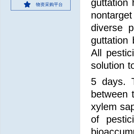
guttation
物资采购平台
nontarge
diverse p
guttation
All pesti
solution 
5 days. T
between t
xylem sap
of pestic
bioaccumu