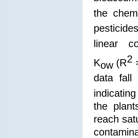
the chem
pesticide
linear c
2
K
(R
=
ow
data fall
indicating
the plant
reach satu
contamin