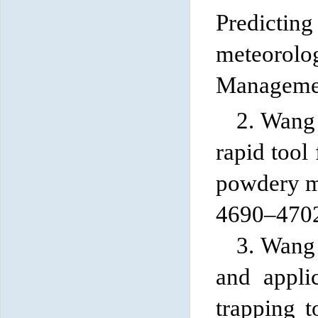
Predictin
meteorolo
Managemen
2. Wang
rapid tool 
powdery mi
4690–4702.
3. Wang
and appli
trapping t