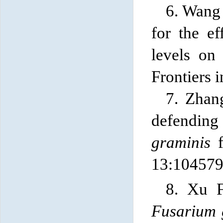
6. Wang
for the ef
levels on
Frontiers 
7. Zhan
defending
graminis
f
13:1045796
8. Xu F
Fusarium