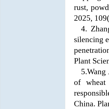
rust, powd
2025, 109(
4. Zha
silencing 
penetratio
Plant Scie
5.Wang 
of wheat 
responsibl
China. Pla