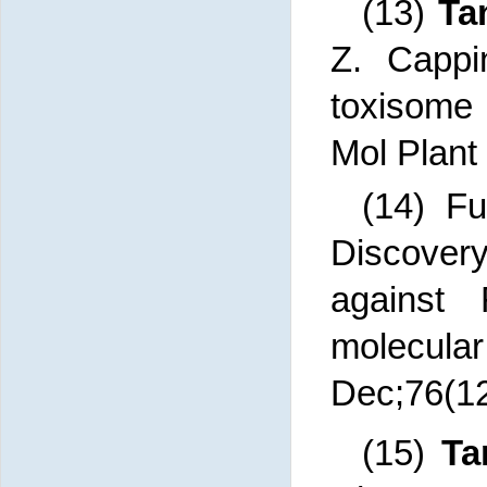
(13)
Ta
Z. Cappi
toxisome 
Mol Plant
(14)
F
Discovery
against 
molecul
Dec;76(12
(15)
Ta