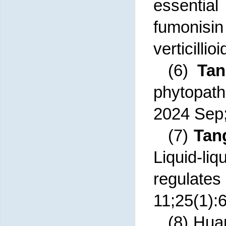
essentia
fumonisi
verticilli
(6)
Ta
phytopat
2024 Sep;
(7)
Tan
Liquid-l
regulates
11;25(1):
(8) Hua