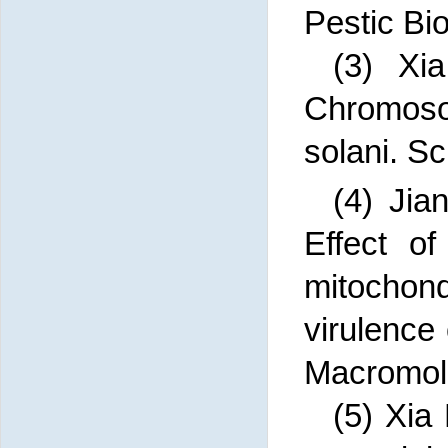
Pestic Bi
(3)
Xi
Chromoso
solani. S
(4)
Jia
Effect o
mitochon
virulence
Macromol.
(5)
Xia 