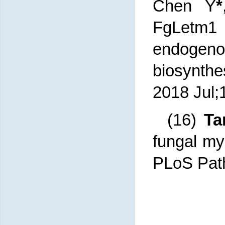
Chen Y
*
FgLetm1 r
endogen
biosynth
2018 Jul;
(16)
Ta
fungal my
PLoS Path