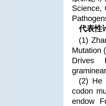
Science,
Pathog
代表性
(1)
Zha
Mutation 
Drives 
graminear
(2)
He 
codon mut
endow Fu