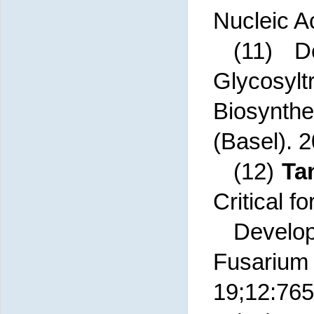
Nucleic A
(11) 
Glycosy
Biosynthes
(Basel). 
(12)
Ta
Critical f
Develop
Fusariu
19;12:765