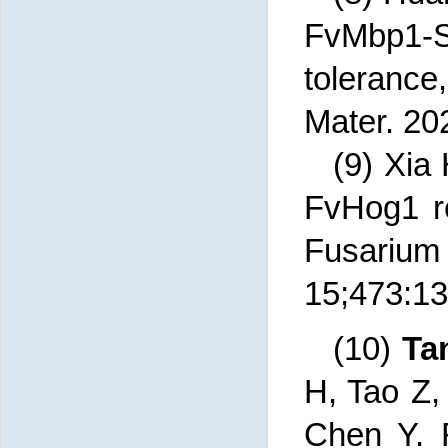
FvMbp1-S
tolerance,
Mater. 20
(9) Xia
FvHog1 r
Fusarium
15;473:1
(10)
Ta
H, Tao Z,
Chen Y. 