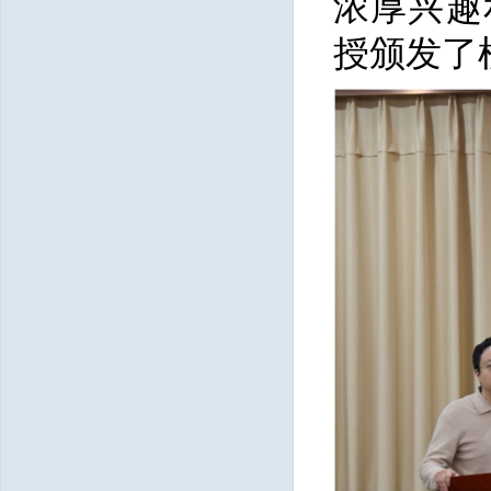
浓厚兴趣
授颁发了