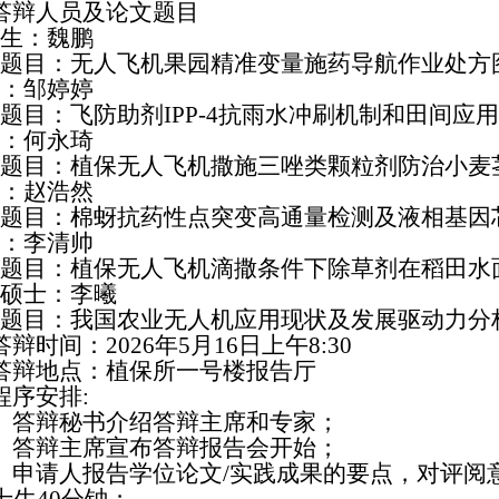
答辩人员及论文题目
生：魏鹏
题目：无人飞机果园精准变量施药导航作业处方
：邹婷婷
题目：飞防助剂
IPP-4抗雨水冲刷机制和田间应
：何永琦
题目：植保无人飞机撒施三唑类颗粒剂防治小麦
：赵浩然
题目：棉蚜抗药性点突变高通量检测及液相基因
：李清帅
题目：植保无人飞机滴撒条件下除草剂在稻田水
硕士：李曦
题目：我国农业无人机应用现状及发展驱动力分
答辩时间：
202
6
年
5月
16
日
上
午
8
:
3
0
答辩地点：
植保所一号楼报告厅
程序安排
:
）答辩秘书介绍答辩主席和专家；
）答辩主席宣布答辩报告会开始；
）申请人报告学位论文/实践成果的要点，对评阅