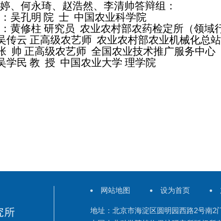
婷、何永琦、赵浩然、李清帅答辩组：
：吴孔明
院
士
中国农业科学院
：黄修柱
研究员
农业农村部农药检定所（领域
吴传云
正高级农艺师
农业农村部农业机械化总站
张
帅
正高级农艺师
全国农业技术推广服务中心
吴学民
教
授
中国农业大学
理学院
网站地图
设为首页
地址：北京市海淀区圆明园西路2号南2