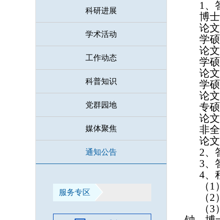
1、
科研进展
博士
论文
学术活动
学硕
论文
工作动态
学硕
论文
科普知识
学硕
论文
党群园地
专硕
论文
非全
媒体聚焦
论文
2、
通知公告
3、
4、
（
1
服务专区
（
2
（
3