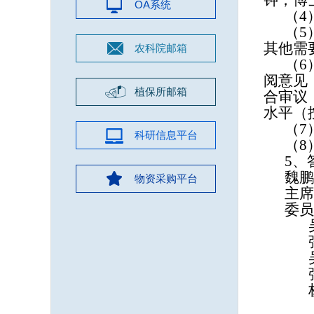
钟，博
OA系统
（
4
（
其他需
农科院邮箱
（
6
阅意见
植保所邮箱
合审议
水平（
（
7
科研信息平台
（
8
5、
魏鹏
物资采购平台
主席
委员