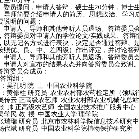
士生40分钟；
）委员提问，申请人答辩，硕士生20分钟，博士生
5）导师简要介绍申请人的简历、思想政治、学习
要说明的问题；
）申请人、导师和其他旁听人员退场。答辩委员
，答辩委员对申请人的学位论文/实践成果、答辩
，以无记名方式进行表决，决定是否通过答辩、是
按照优、良、中、差四级）作出评定，并讨论答
）申请人、导师和其他旁听人员返场。答辩委员
）申请人对宣布的结果表态并向答辩委员会致谢
答辩委员会成员：
答辩组：
：吴孔明
院
士
中国农业科学院
：黄修柱
研究员
农业农村部农药检定所（领域
吴传云
正高级农艺师
农业农村部农业机械化总站
张
帅
正高级农艺师
全国农业技术推广服务中心
吴学民
教
授
中国农业大学
理学院
张瑞瑞
研究员
北京市农林科学院信息技术研究中
杨代斌
研究员
中国农业科学院植物保护研究所