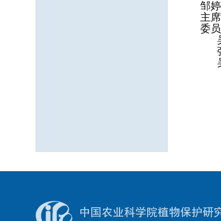
邹婷
主席
委员