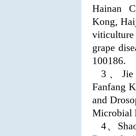
Hainan C
Kong,
Hai
viticultur
grape dise
100186.
3、
Ji
Fanfang 
and Drosop
Microbial 
4、Shaow