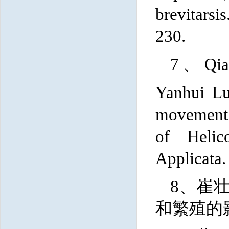
brevitarsis
230.
7
、Qian
Yanhui L
movemen
of
Helic
Applicata.
8、
崔壮
和繁殖的影响.