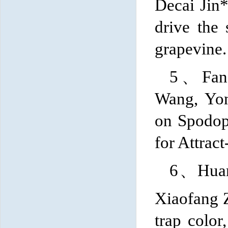
Decai Jin
drive the
grapevine.
5、
Fan
Wang, Yo
on
Spodopt
for Attract
6
、
Hua
Xiaofang 
trap color