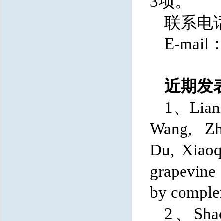
3项。
联系电
E-mail
近期发
1、
Lia
Wang
,
Z
Du
,
Xiaoq
grapevine 
by complex
2、
Sha