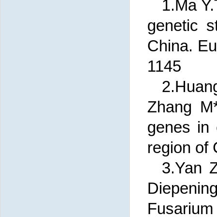
1.Ma Y.T
genetic s
China. Eu
1145
2.Huan
Zhang M*
genes in
region of
3.Yan 
Diepenin
Fusarium