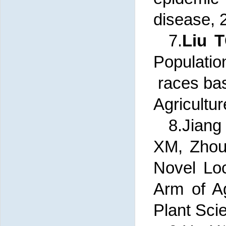
disease, 
7.
Liu 
Populatio
races bas
Agricultu
8.Jiang
XM, Zhou
Novel Lo
Arm of A
Plant Sci