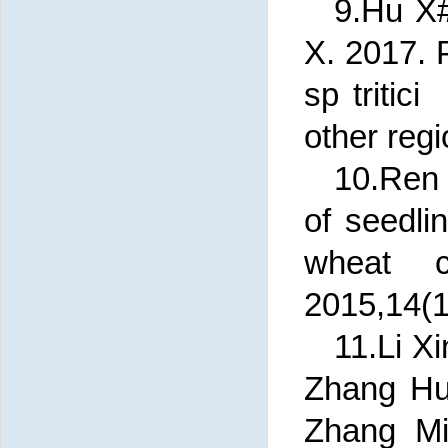
9.Hu X
X. 2017. P
sp tritic
other reg
10.Ren
of seedli
wheat cu
2015,14(
11.Li X
Zhang Hu
Zhang Mi