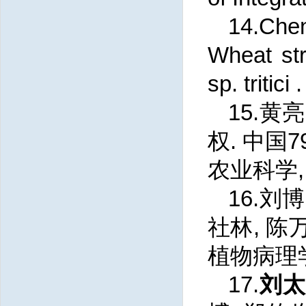
14.Che
Wheat str
sp. tritic
15.黄亮
权. 中国
农业科学, 20
16.刘博
社林, 陈
植物病理学报,
17.
刘太