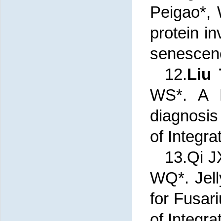
Peigao*,
protein in
senescenc
12.
Liu
WS*. A F
diagnosis 
of Integra
13.Qi J
WQ*. Jell
for Fusa
of Integra