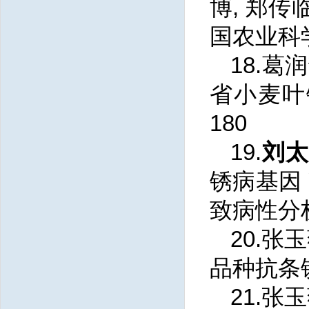
博, 郑传
国农业科学, 
18.葛
省小麦叶锈
180
19.
刘
锈病基因
致病性分析.
20.张
品种抗条锈基
21.张玉