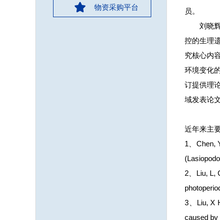
物资采购平台
员。
刘晓
控的生理
究核心内
环境变化
订提供理论
域发表论文
近年来主
1、Chen, Y, 
(Lasiopodo
2、Liu, L, 
photoperio
3、Liu, X H
caused by 