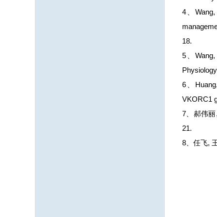
4、Wang, D,
management 
18.
5、Wang, D,
Physiology
6、Huang, B
VKORC1 gen
7、郝伟丽,
21.
8、任飞, 