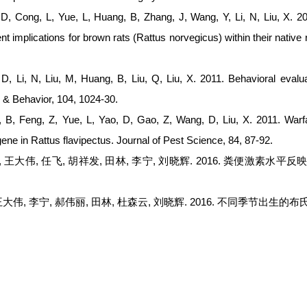
 Cong, L, Yue, L, Huang, B, Zhang, J, Wang, Y, Li, N, Liu, X. 2011
implications for brown rats (Rattus norvegicus) within their native 
 Li, N, Liu, M, Huang, B, Liu, Q, Liu, X. 2011. Behavioral evaluati
 & Behavior, 104, 1024-30.
, Feng, Z, Yue, L, Yao, D, Gao, Z, Wang, D, Liu, X. 2011. Warfa
e in Rattus flavipectus. Journal of Pest Science, 84, 87-92.
 王大伟, 任飞, 胡祥发, 田林, 李宁, 刘晓辉. 2016. 粪便激素水
王大伟, 李宁, 郝伟丽, 田林, 杜森云, 刘晓辉. 2016. 不同季节出生的