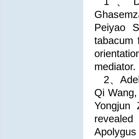
1、Dan
Ghasemza
Peiyao S
tabacum f
orientati
mediator
2、Adel 
Qi Wang,
Yongjun 
revealed
Apolygus