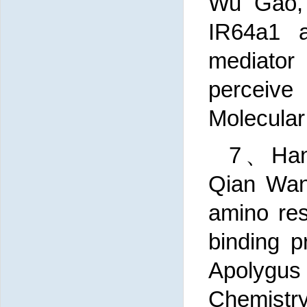
Wu Gao, 
IR64a1 a
mediator
perceive
Molecular
7、Hang
Qian Wan
amino res
binding p
Apolygus
Chemistry