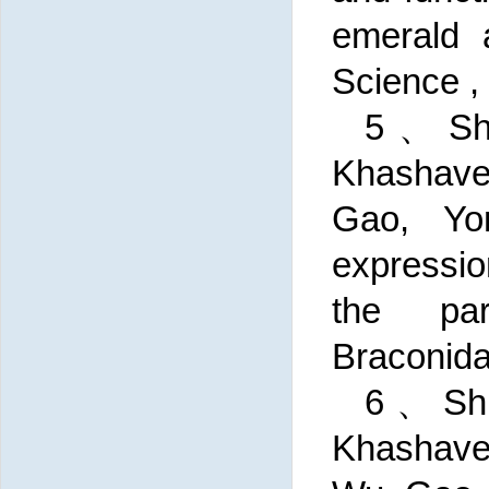
emerald a
Science 
5、Shu
Khashaveh
Gao, Yon
expressi
the par
Braconida
6、Shua
Khashaveh