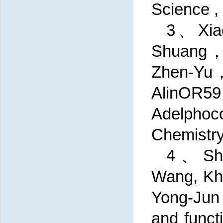
Science ,
3、Xia
Shuang，
Zhen-Yu，Z
AlinOR59
Adelphoco
Chemistr
4、Sha
Wang, Kha
Yong-Jun 
and funct