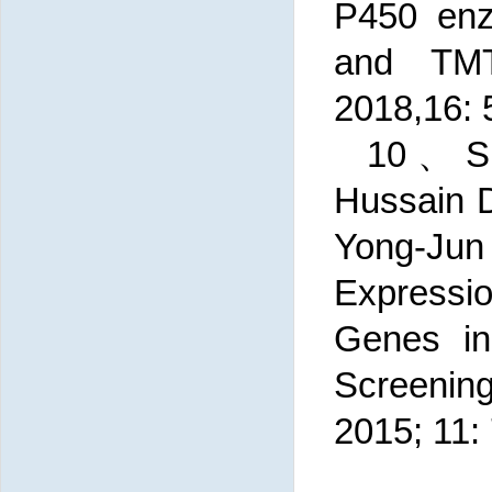
P450 enz
and TMTT
2018,16: 
10、Sha
Hussain D
Yong-Ju
Expressi
Genes in
Screening
2015; 11: