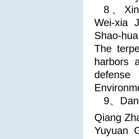
8、Xin-
Wei-xia 
Shao-hua 
The terp
harbors a
defense 
Environme
9、Danfe
Qiang Zha
Yuyuan Gu