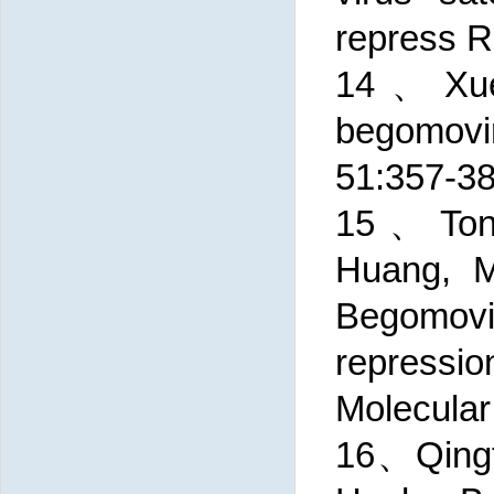
repress 
14、Xuep
begomovi
51:357-3
15、Tong 
Huang, M
Begomovi
repressio
Molecular
16、Qingt