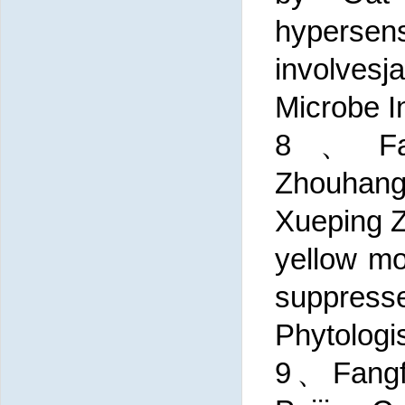
hyperse
involvesj
Microbe I
8、Fang
Zhouhang
Xueping 
yellow mo
suppress
Phytologi
9、Fangfa