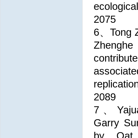
ecologica
2075
6、Tong Z
Zhenghe 
contribu
associat
replicati
2089
7、Yajuan
Garry Su
by Oat d