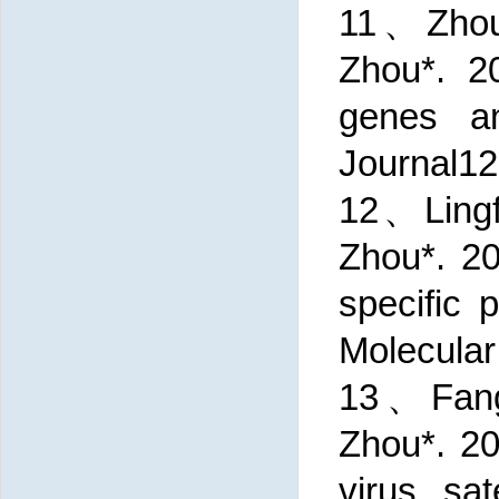
11、Zhouh
Zhou*. 20
genes an
Journal12
12、Lingf
Zhou*. 20
specific
Molecular
13、Fangf
Zhou*. 20
virus sat