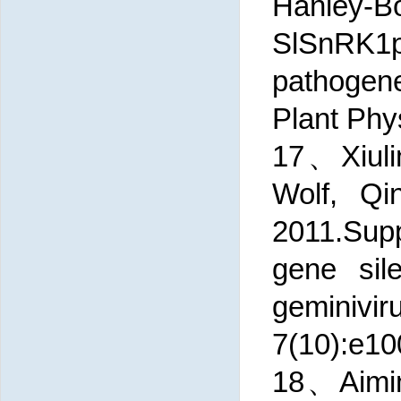
Hanley
SlSnRK1p
pathogene
Plant Phy
17、Xiulin
Wolf, Qi
2011.Supp
gene sil
geminivi
7(10):e1
18、Aimin