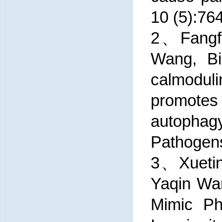
10 (5):76
2、Fangfa
Wang, Bi
calmodul
promotes 
autopha
Pathogen
3、Xuetin
Yaqin Wan
Mimic P