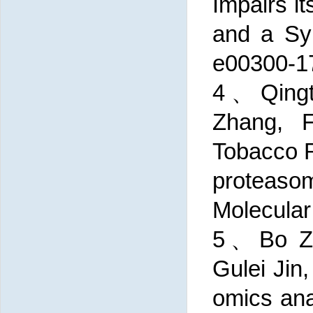
Impairs i
and a Sy
e00300-1
4、Qingta
Zhang, 
Tobacco R
proteaso
Molecular
5、Bo Zhu
Gulei Jin
omics anal