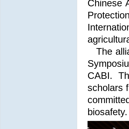
Chinese A
Protectio
Internatio
agricultu
The all
Symposiu
CABI. Th
scholars 
committe
biosafety.