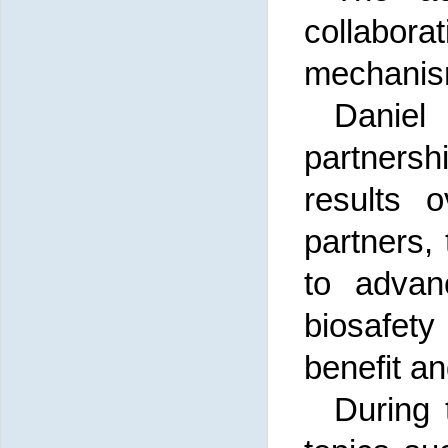
collabora
mechanism
Daniel 
partners
results 
partners,
to advan
biosafet
benefit a
During 