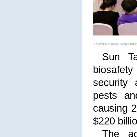
Sun Ta
biosafety
security 
pests an
causing 2
$220 bill
The ac