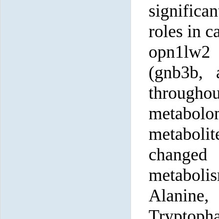
significa
roles in c
opn1lw2
(
gnb3b
,
througho
metabolo
metaboli
changed 
metaboli
Alanine
Tryptoph