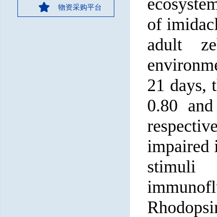
ecosystems
物资采购平台
of imidac
adult ze
environme
21 days, 
0.80 an
respectiv
impaired 
stimuli
immunoflu
Rhodopsi