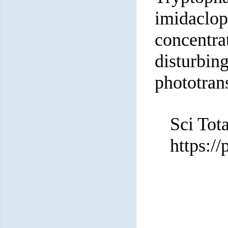
imidacl
concentr
disturbi
phototrans
Sci Tot
https:/