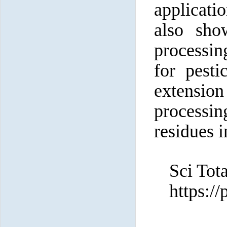
applicati
also sho
processing
for pesti
extension
processin
residues i
Sci Tot
https:/