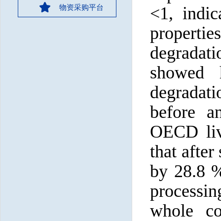
物资采购平台
<1, indic
propertie
degradati
showed
degradat
before a
OECD live
that after
by 28.8 %
processing
whole co