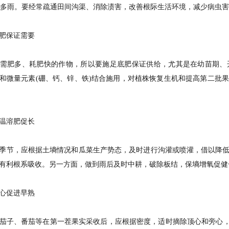
多雨。要经常疏通田间沟渠、消除渍害，改善根际生活环境，减少病虫害
保证需要
肥多、耗肥快的作物，所以要施足底肥保证供给，尤其是在幼苗期、开
和微量元素(硼、钙、锌、铁)结合施用，对植株恢复生机和提高第二批
溶肥促长
节，应根据土墒情况和瓜菜生产势态，及时进行沟灌或喷灌，借以降低
有利根系吸收。另一方面，做到雨后及时中耕，破除板结，保墒增氧促健
促进早熟
、番茄等在第一茬果实采收后，应根据密度，适时摘除顶心和旁心，消