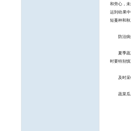
和旁心，未
运到幼果中
短蔓种和秋
防治病虫
夏季蔬菜
时要特别慎
及时采收
蔬菜瓜果