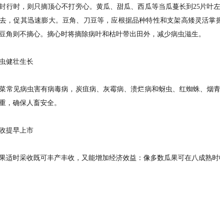
封行时，则只摘顶心不打旁心。黄瓜、甜瓜、西瓜等当瓜蔓长到25片叶
去，促其迅速膨大。豆角、刀豆等，应根据品种特性和支架高矮灵活掌
豆角则不摘心。摘心时将摘除病叶和枯叶带出田外，减少病虫滋生。
健壮生长
常见病虫害有病毒病，炭疽病、灰霉病、溃烂病和蚜虫、红蜘蛛、烟青
重，确保人畜安全。
提早上市
适时采收既可丰产丰收，又能增加经济效益：像多数瓜果可在八成熟时