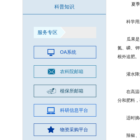
夏季
科普知识
科学用肥
服务专区
瓜果是需
氮、磷、钾
OA系统
根外追肥。
农科院邮箱
灌水降温
植保所邮箱
在高温季
分和肥料，
科研信息平台
适时摘心
物资采购平台
辣椒、茄子