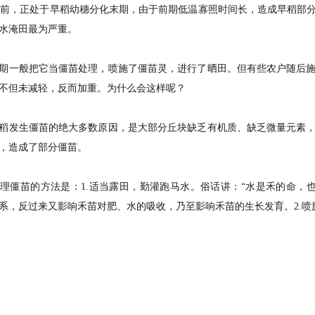
，正处于早稻幼穗分化末期，由于前期低温寡照时间长，造成早稻部分
水淹田最为严重。
一般把它当僵苗处理，喷施了僵苗灵，进行了晒田。但有些农户随后施
不但未减轻，反而加重。为什么会这样呢？
发生僵苗的绝大多数原因，是大部分丘块缺乏有机质、缺乏微量元素，
，造成了部分僵苗。
苗的方法是：1.适当露田，勤灌跑马水。俗话讲：“水是禾的命，也
系，反过来又影响禾苗对肥、水的吸收，乃至影响禾苗的生长发育。2.喷