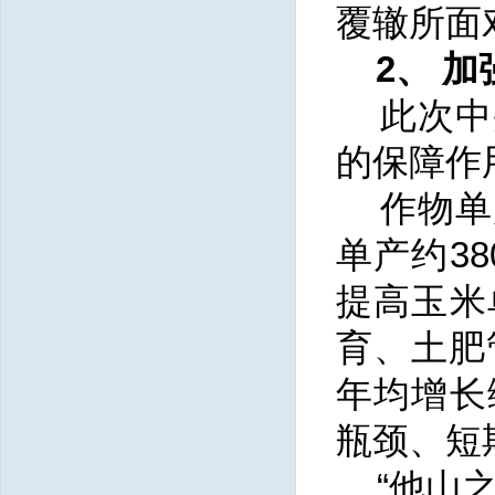
覆辙所面
2、 
此次中央
的保障作
作物单产
单产约3
提高玉米
育、土肥
年均增长
瓶颈、短
“他山之