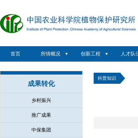
首页
所情概况
创新工程
人才队
科普知识
成果转化
乡村振兴
推广成果
中保集团