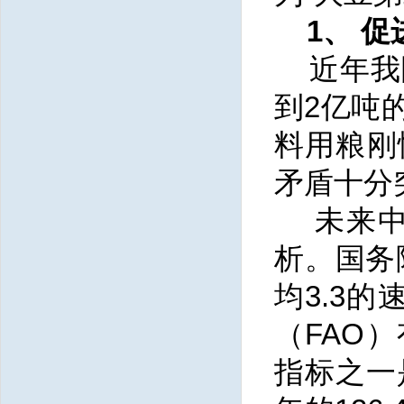
1、 
近年我国
到2亿吨
料用粮刚
矛盾十分
未来中
析。国务
均3.3
（FAO
指标之一