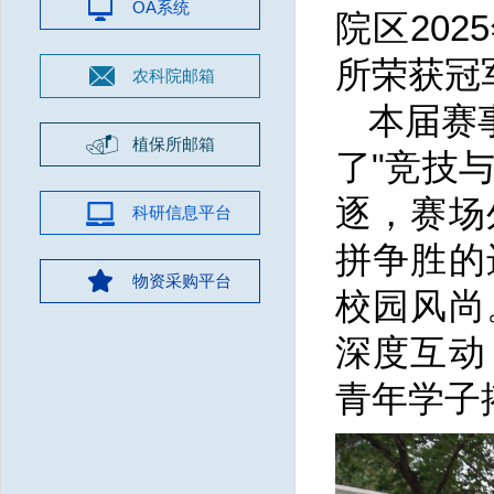
OA系统
院区20
所荣获冠
农科院邮箱
本届赛
植保所邮箱
了"竞技
逐，赛场
科研信息平台
拼争胜的
物资采购平台
校园风尚
深度互动
青年学子