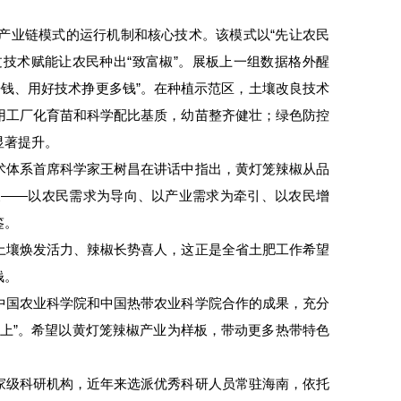
产业链模式的运行机制和核心技术。该模式以“先让农民
过技术赋能让农民种出“致富椒”。展板上一组数据格外醒
能挣钱、用好技术挣更多钱”。在种植示范区，土壤改良技术
用工厂化育苗和科学配比基质，幼苗整齐健壮；绿色防控
显著提升。
术体系首席科学家王树昌在讲话中指出，黄灯笼辣椒从品
义——以农民需求为导向、以产业需求为牵引、以农民增
鉴。
土壤焕发活力、辣椒长势喜人，这正是全省土肥工作希望
钱。
中国农业科学院和中国热带农业科学院合作的成果，充分
上”。希望以黄灯笼辣椒产业为样板，带动更多热带特色
家级科研机构，近年来选派优秀科研人员常驻海南，依托