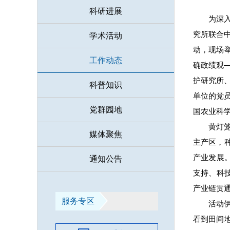
科研进展
为深
究所联合
学术活动
动，现场
工作动态
确政绩观
护研究所
科普知识
单位的党
党群园地
国农业科
黄灯
媒体聚焦
主产区，
产业发展
通知公告
支持、科
产业链贯
服务专区
活动
看到田间