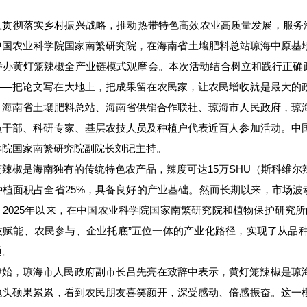
入贯彻落实乡村振兴战略，推动热带特色高效农业高质量发展，服务海
中国农业科学院国家南繁研究院，在海南省土壤肥料总站琼海中原基地
举办黄灯笼辣椒全产业链模式观摩会。本次活动结合树立和践行正确政
——把论文写在大地上，把成果留在农民家，让农民增收就是最大的
、海南省土壤肥料总站、海南省供销合作联社、琼海市人民政府，琼
员干部、科研专家、基层农技人员及种植户代表近百人参加活动。中
学院国家南繁研究院副院长刘记主持。
笼辣椒是海南独有的传统特色农产品，辣度可达15万SHU（斯科维
种植面积占全省25%，具备良好的产业基础。然而长期以来，市场波
。2025年以来，在中国农业科学院国家南繁研究院和植物保护研究
技赋能、农民参与、企业托底”五位一体的产业化路径，实现了从品
通。
伊始，琼海市人民政府副市长吕先亮在致辞中表示，黄灯笼辣椒是琼
地头硕果累累，看到农民朋友喜笑颜开，深受感动、倍感振奋。这一