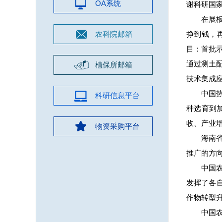
OA系统
谢科研国
在展
农科院邮箱
挣到钱，
目：首批示
通过测土
植保所邮箱
技术集成
中国
科研信息平台
种选育到
收、产业
物资采购平台
海南
推广的方
中国
发挥了各
作物转型
中国