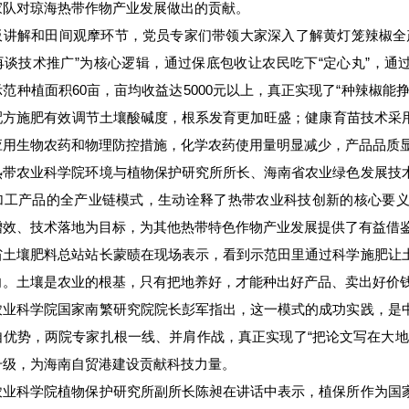
家队对琼海热带作物产业发展做出的贡献。
板讲解和田间观摩环节，党员专家们带领大家深入了解黄灯笼辣椒全
再谈技术推广”为核心逻辑，通过保底包收让农民吃下“定心丸”，通
范种植面积60亩，亩均收益达5000元以上，真正实现了“种辣椒
配方施肥有效调节土壤酸碱度，根系发育更加旺盛；健康育苗技术采
应用生物农药和物理防控措施，化学农药使用量明显减少，产品品质
热带农业科学院环境与植物保护研究所所长、海南省农业绿色发展技
加工产品的全产业链模式，生动诠释了热带农业科技创新的核心要
增效、技术落地为目标，为其他热带特色作物产业发展提供了有益借
省土壤肥料总站站长蒙赜在现场表示，看到示范田里通过科学施肥让
向。土壤是农业的根基，只有把地养好，才能种出好产品、卖出好价
农业科学院国家南繁研究院院长彭军指出，这一模式的成功实践，是
自优势，两院专家扎根一线、并肩作战，真正实现了“把论文写在大地
升级，为海南自贸港建设贡献科技力量。
农业科学院植物保护研究所副所长陈昶在讲话中表示，植保所作为国