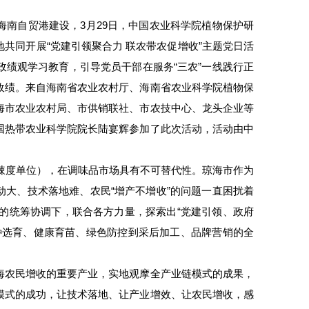
南自贸港建设，3月29日，中国农业科学院植物保护研
共同开展“党建引领聚合力 联农带农促增收”主题党日活
绩观学习教育，引导党员干部在服务“三农”一线践行正
政绩。来自海南省农业农村厅、海南省农业科学院植物保
海市农业农村局、市供销联社、市农技中心、龙头企业等
国热带农业科学院院长陆宴辉参加了此次活动，活动由中
尔辣度单位），在调味品市场具有不可替代性。琼海市作为
动大、技术落地难、农民“增产不增收”的问题一直困扰着
所的统筹协调下，联合各方力量，探索出“党建引领、政府
种选育、健康育苗、绿色防控到采后加工、品牌营销的全
海农民增收的重要产业，实地观摩全产业链模式的成果，
模式的成功，让技术落地、让产业增效、让农民增收，感