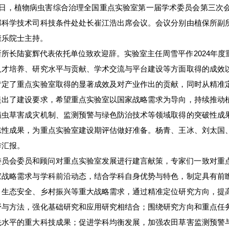
21日，植物病虫害综合治理全国重点实验室第一届学术委员会第三次
部科学技术司科技条件处处长崔江浩出席会议。会议分别由植保所副
康乐院士主持。
所所长陆宴辉代表依托单位致欢迎辞。实验室主任周雪平作2024年
人才培养、研究水平与贡献、学术交流与平台建设等方面取得的成效
肯定了重点实验室取得的显著成效及对产业作出的贡献，同时从精准
提出了建设要求，希望重点实验室以国家战略需求为导向，持续推动
病虫草害成灾机制、监测预警与绿色防治技术等领域取得的突破性成
志性成果，为重点实验室建设期评估做好准备。杨青、王冰、刘太国
作汇报。
委员会委员和顾问对重点实验室发展进行建言献策，专家们一致对重
家战略需求与学科前沿动态，结合学科自身优势与特色，制定具有前
、生态安全、乡村振兴等重大战略需求，通过精准定位研究方向，提
野与方法，强化基础研究和应用研究相结合；围绕研究方向和重点任
先水平的重大科技成果；促进学科均衡发展，加强农田草害监测预警