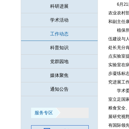
6月
科研进展
农业农村
学术活动
和副主任
植保
工作动态
伍建设与
处长充分
科普知识
点实验室
党群园地
实验室在
步凝练标
媒体聚焦
究进展工
通知公告
学术
室立足国
粮食安全
服务专区
展研究视
有国际领