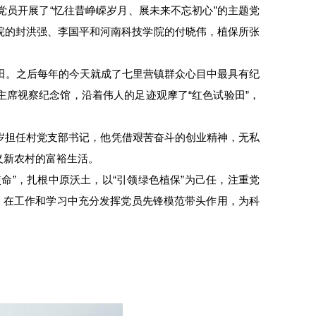
党员开展了“忆往昔峥嵘岁月、展未来不忘初心”的主题党
院的封洪强、李国平和河南科技学院的付晓伟，植保所张
验田。之后每年的今天就成了七里营镇群众心目中最具有纪
席视察纪念馆，沿着伟人的足迹观摩了“红色试验田”，
岁担任村党支部书记，他凭借艰苦奋斗的创业精神，无私
义新农村的富裕生活。
命”，扎根中原沃土，以“引领绿色植保”为己任，注重党
，在工作和学习中充分发挥党员先锋模范带头作用，为科