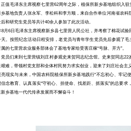
，正值毛泽东主席视察七里营62周年之际，植保所新乡基地组织入驻
新乡基地负责人张永军、李松科和李方顺，来自合作单位河南省农科
士后和研究生党员等共计40余人参加了此次活动。
58年8月6日毛泽东主席视察新乡县七里营人民公社，并考察了棉花试
一天。按照纪念活动日程安排，老党员与青年学生党员先后参观了毛主
所属的七里营农业服务部体会了基地专家给受害庄稼“号脉、开方”。
，党员们来到七里营镇刘庄村参观史来贺同志纪念馆。史来贺同志22
畏艰难，带领村党支部和全体村民努力求实创业，迎来了刘庄社会主
照亮现实与未来，中国农科院植保所新乡基地践行“不忘初心、牢记使
想信念教育、认真落实“守初心、担使命、找差距、抓落实”的总要求
在新乡基地一代代传承发展而不懈奋斗！